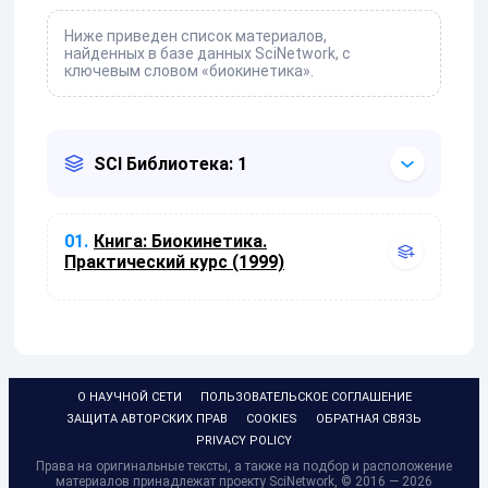
Ниже приведен список материалов,
найденных в базе данных SciNetwork, с
ключевым словом «биокинетика».
SCI Библиотека: 1
01.
Книга:
Биокинетика.
Практический курс (1999)
О НАУЧНОЙ СЕТИ
ПОЛЬЗОВАТЕЛЬСКОЕ СОГЛАШЕНИЕ
ЗАЩИТА АВТОРСКИХ ПРАВ
COOKIES
ОБРАТНАЯ СВЯЗЬ
PRIVACY POLICY
Права на оригинальные тексты, а также на подбор и расположение
материалов принадлежат проекту SciNetwork, © 2016 — 2026