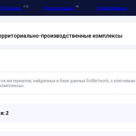
15
5
Журналы
Организации
Конференции
территориально-производственные комплексы
ок материалов, найденных в базе данных SciNetwork, с ключевым
комплексы».
а: 2