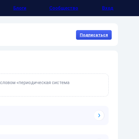
Блоги
Сообщество
Вход
Подписаться
м словом «периодическая система