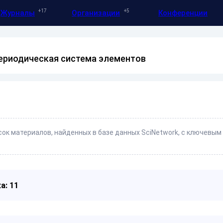
17
5
Журналы
Организации
Конференции
периодическая система элементов
ок материалов, найденных в базе данных SciNetwork, с ключевы
а: 11