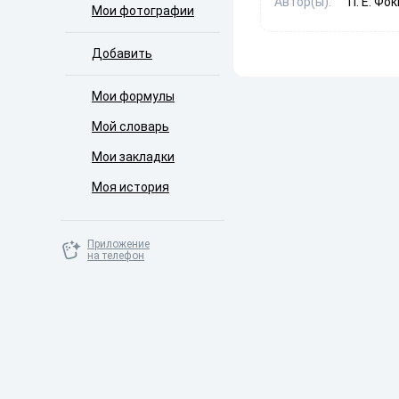
Автор(ы):
П. Е. Фо
Мои фотографии
Добавить
Мои формулы
Мой словарь
Мои закладки
Моя история
Приложение
на телефон