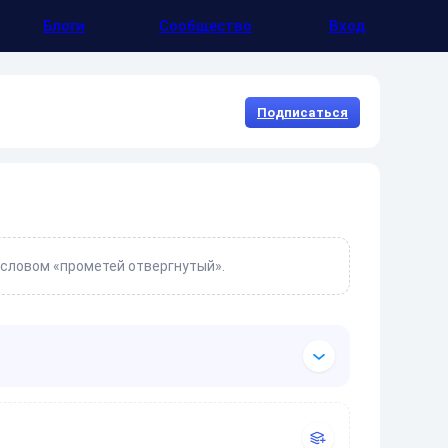
Блоги
Сообщество
Вход
Подписаться
 словом «прометей отвергнутый».