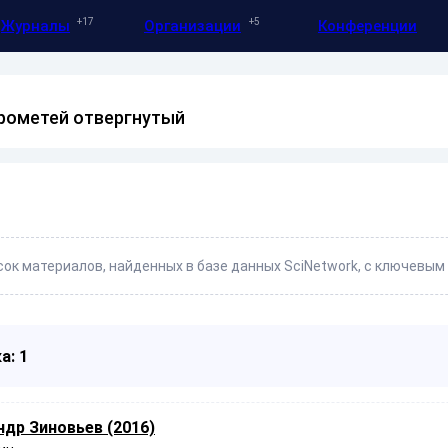
17
5
Журналы
Организации
Конференции
рометей отвергнутый
ок материалов, найденных в базе данных SciNetwork, с ключевым
а: 1
др Зиновьев (2016)