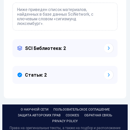
Ниже приведен список материалов,
найденных в базе данных SciNetwork, с
ключевым словом «сигизмунд
люксембург».
SCI Библиотека: 2
Статьи: 2
О НАУЧНОЙ СЕТИ
ПОЛЬЗОВАТЕЛЬСКОЕ СОГЛАШЕНИЕ
ЗАЩИТА АВТОРСКИХ ПРАВ
COOKIES
ОБРАТНАЯ СВЯЗЬ
PRIVACY POLICY
Права на оригинальные тексты, а также на подбор и расположение