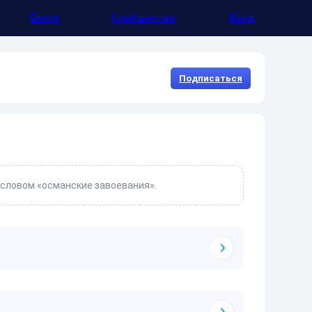
Блоги
Сообщество
Вход
Подписаться
 словом «османские завоевания».