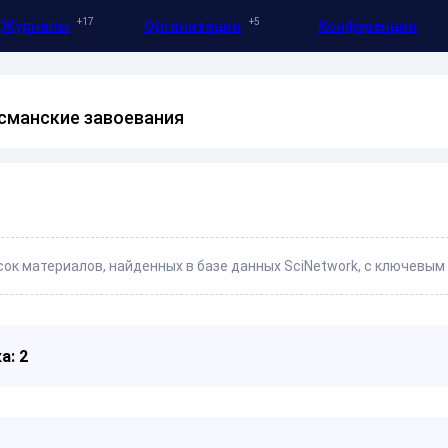
17
5
Журналы
Организации
Конференции
сманские завоевания
ок материалов, найденных в базе данных SciNetwork, с ключевым
а: 2