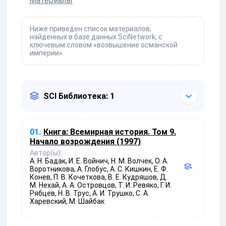
Материалы
Ниже приведен список материалов,
найденных в базе данных SciNetwork, с
ключевым словом «возвышение османской
империи».
SCI Библиотека: 1
01.
Книга:
Всемирная история. Том 9.
Начало возрождения (1997)
Автор(ы):
А. Н. Бадак, И. Е. Войнич, Н. М. Волчек, О. А.
Воротникова, А. Глобус, А. С. Кишкин, Е. Ф.
Конев, П. В. Кочеткова, В. Е. Кудряшов, Д.
М. Нехай, А. А. Островцов, Т. И. Ревяко, Г. И.
Рябцев, Н. В. Трус, А. И. Трушко, С. А.
Харевский, М. Шайбак