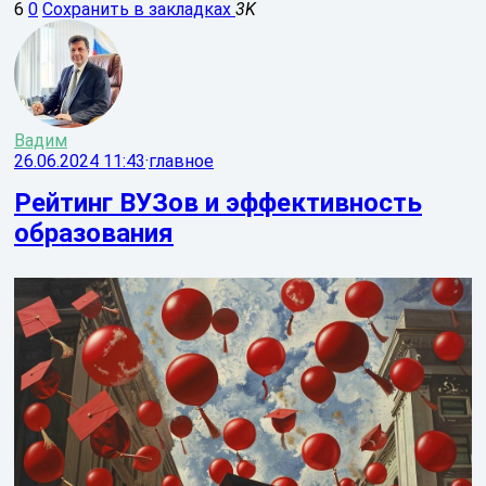
6
0
Сохранить в закладках
3K
Вадим
26.06.2024 11:43
·
главное
Рейтинг ВУЗов и эффективность
образования