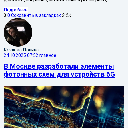
Подробнее
3
0
Сохранить в закладках
2.2K
Козлова Полина
24.10.2025 07:52
·
главное
В Москве разработали элементы
фотонных схем для устройств 6G