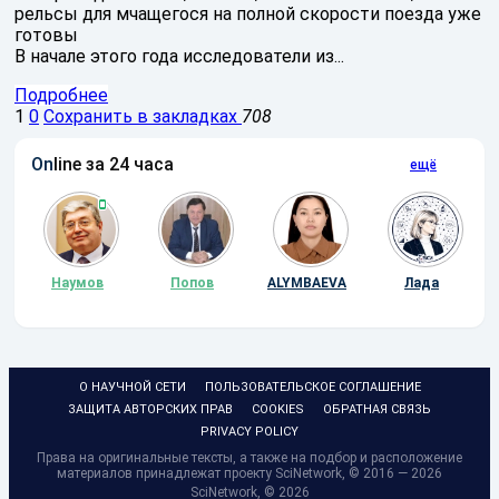
рельсы для мчащегося на полной скорости поезда уже
готовы
В начале этого года исследователи из...
Подробнее
1
0
Сохранить в закладках
708
On
line за 24 часа
ещё
Наумов
Попов
ALYMBAEVA
Лада
О НАУЧНОЙ СЕТИ
ПОЛЬЗОВАТЕЛЬСКОЕ СОГЛАШЕНИЕ
ЗАЩИТА АВТОРСКИХ ПРАВ
COOKIES
ОБРАТНАЯ СВЯЗЬ
PRIVACY POLICY
Права на оригинальные тексты, а также на подбор и расположение
материалов принадлежат проекту SciNetwork, © 2016 — 2026
SciNetwork, ©
2026