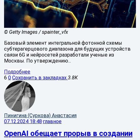
© Getty Images / spainter_vfx
Базовый элемент интегральной фотонной схемы
субтерагерцового диапазона для будущих устройств
связи 6G и нейросетей разработали ученые из
Москвы. По утверждению...
Подробнее
6
0
Сохранить в закладках
3.8K
Пинигина (Суркова) Анастасия
07.12.2024 18:48
·
главное
OpenAI обещает прорыв в создании