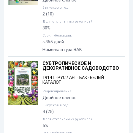
Двойное слепое
Выпусков в год:
2
(10)
Доля отклоненных рукописей:
30%
Срок публикации:
~365 дней
Номенклатура BAK
СУБТРОПИЧЕСКОЕ И
ДЕКОРАТИВНОЕ САДОВОДСТВО
1914 Г.
·
РУС / АНГ
·
ВАК
·
БЕЛЫЙ
КАТАЛОГ
Рецензирование:
Двойное слепое
Выпусков в год:
4
(25)
Доля отклоненных рукописей:
5%