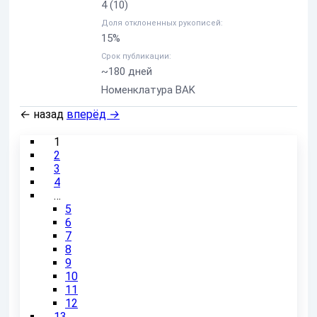
4
(10)
Доля отклоненных рукописей:
15%
Срок публикации:
~180 дней
Номенклатура BAK
←
назад
вперёд
→
1
2
3
4
…
5
6
7
8
9
10
11
12
13