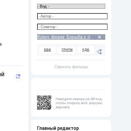
Ключ. фраза: Борьба с преступностью
в
ББК
ГРНТИ
УДК
ОЙ
Наведите камеру на QR-код,
чтобы открыть моб. версию
журнала.
Главный редактор