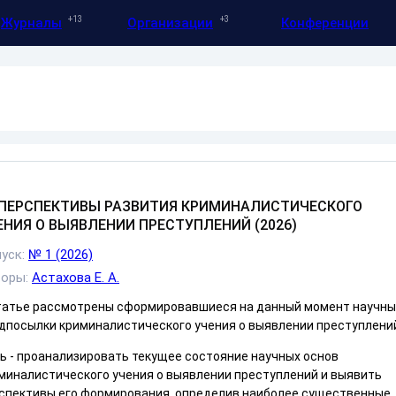
13
3
Журналы
Организации
Конференции
ПЕРСПЕКТИВЫ РАЗВИТИЯ КРИМИНАЛИСТИЧЕСКОГО
ЕНИЯ О ВЫЯВЛЕНИИ ПРЕСТУПЛЕНИЙ (2026)
уск:
№ 1 (2026)
торы:
Астахова Е. А.
татье рассмотрены сформировавшиеся на данный момент научн
дпосылки криминалистического учения о выявлении преступлени
ь - проанализировать текущее состояние научных основ
миналистического учения о выявлении преступлений и выявить
спективы его формирования, определив наиболее существенные