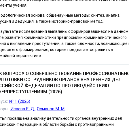
менты учения.
одологическая основа: общенаучные методы: синтез, анализ,
укция и дедукция, а также историко-правовой метод.
езультате исследования выявлены сформировавшиеся на данном
пе развития криминалистики предпосылки криминалистического
ния о выявлении преступлений, а также сложности, возникающие 
цессе его формирования, которые предлагается решить в
жайшей перспективе.
К ВОПРОСУ О СОВЕРШЕНСТВОВАНИЕ ПРОФЕССИОНАЛЬН
ДГОТОВКИ СОТРУДНИКОВ ОРГАНОВ ВНУТРЕННИХ ДЕЛ
ССИЙСКОЙ ФЕДЕРАЦИИ ПО ПРОТИВОДЕЙСТВИЮ
БЕРПРЕСТУПЛЕНИЯМ (2026)
уск:
№ 1 (2026)
торы:
Исаева Е. Д.
,
Османов М. М.
тья посвящена анализу деятельности органов внутренних дел
сийской Федерации в области борьбы с противоправными