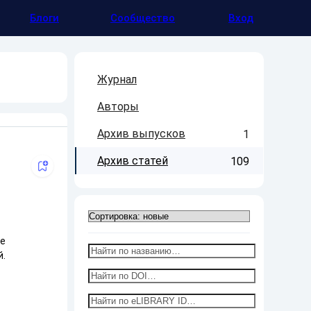
Блоги
Сообщество
Вход
Журнал
Авторы
Архив выпусков
1
Архив статей
109
ые
й.