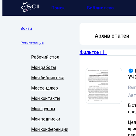
Поиск
Библиотека
Войти
Архив статей
Регистрация
Фильтры
1
Рабочий стол
Мои работы
УЧ
Моя библиотека
Вып
Мессенджер
Ав
Мои контакты
В с
Мои группы
пре
Мои подписки
Цел
кри
Мои конференции
пер