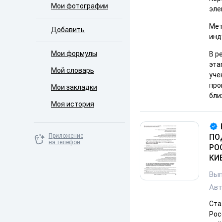
Мои фотографии
эле
Мет
Добавить
инд
Мои формулы
В р
эта
Мой словарь
уче
про
Мои закладки
бли
Моя история
Приложение
ПО
на телефон
РО
КИ
Вып
Ав
Ста
Рос