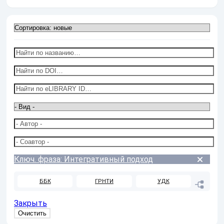
Ключ. фраза: Интегративный подход
ББК
ГРНТИ
УДК
Закрыть