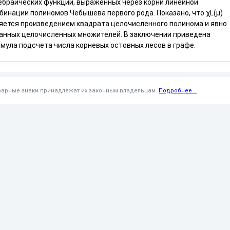
ебраических функций, выраженных через корни линейной
бинации полиномов Чебышева первого рода. Показано, что χL(μ)
яется произведением квадрата целочисленного полинома и явно
анных целочисленных множителей. В заключении приведена
мула подсчета числа корневых остовных лесов в графе.
оварные знаки принадлежат их законным владельцам.
Подробнее...