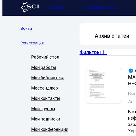
Поиск
Библиотека
Войти
Архив статей
Регистрация
Фильтры
1
Рабочий стол
Мои работы
МА
Моя библиотека
НЕ
Мессенджер
Вып
Мои контакты
Ав
Мои группы
В с
неф
Мои подписки
хар
Мои конференции
Хар