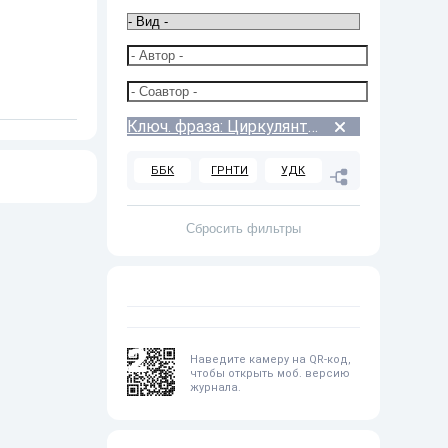
Ключ. фраза: Циркулянтный граф
ББК
ГРНТИ
УДК
2
Наведите камеру на QR-код,
чтобы открыть моб. версию
журнала.