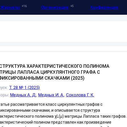
16
5
Журналы
Организации
Конференции
СТРУКТУРА ХАРАКТЕРИСТИЧЕСКОГО ПОЛИНОМА
ТРИЦЫ ЛАПЛАСА ЦИРКУЛЯНТНОГО ГРАФА С
ФИКСИРОВАННЫМИ СКАЧКАМИ (2025)
уск:
Т. 28 № 1 (2025)
торы:
Медных А. Д.
,
Медных И. А.
,
Соколова Г. К.
татье рассматривается класс циркулянтных графов с
иксированными скачками, и описывается структура
актеристического полинома χL(μ) матрицы Лапласа таких графов.
актеристический полином представлен как произведение