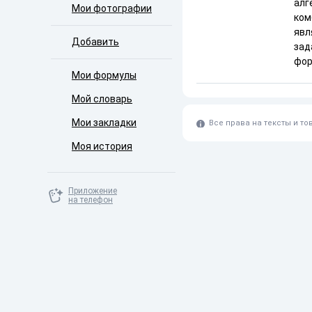
алг
Мои фотографии
ком
явл
Добавить
зад
фор
Мои формулы
Мой словарь
Мои закладки
Все права на тексты и т
Моя история
Приложение
на телефон