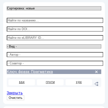
Ключ. фраза: Прагматика
ББК
ГРНТИ
УДК
Закрыть