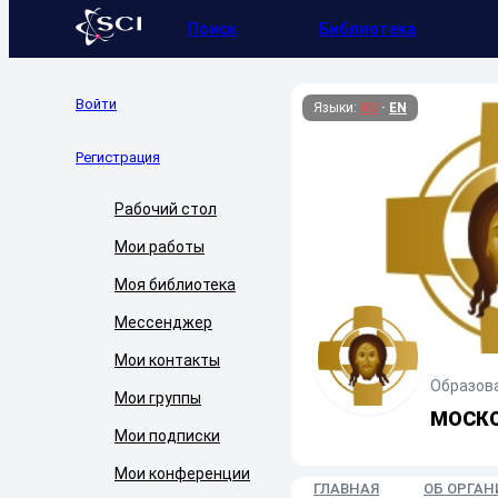
Поиск
Библиотека
Войти
Языки:
RU
·
EN
Регистрация
Рабочий стол
Мои работы
Моя библиотека
Мессенджер
Мои контакты
Образов
Мои группы
МОСКО
Мои подписки
Мои конференции
ГЛАВНАЯ
ОБ ОРГА