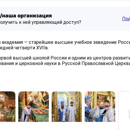
/наша организация
По
получить к ней управляющий доступ?
 академия — старейшее высшее учебное заведение Росси
едней четверти XVIIв.
ервой высшей школой России и одним из центров развит
ования и церковной науки в Русской Православной Церкви