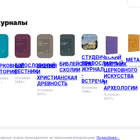
журналы
СТУДЕНЧЕСКИЙ
МЕТА
ПРАВОСЛАВНЫЙ
БИБЛЕЙСКИЕ
ВЕСТНИК
БОГОСЛОВСКИЙ
РКОВНЫЙ
БИБЛИЯ
Основа
ЖУРНАЛ
СХОЛИИ
ЦЕРКОВНОГО
ВЕСТНИК
2019 г.
ТОРИК
И
-
ИСКУССТВА
Основан:
ХРИСТИАНСКАЯ
Основан:
ован:
ВСТРЕЧА
2020 г.
И
1843 г.
 г.
ДРЕВНОСТЬ
АРХЕОЛОГИИ
Основан:
Основан:
1996 г.
2019 г.
Основан:
2019 г.
оварные знаки принадлежат их законным владельцам.
Подробнее...