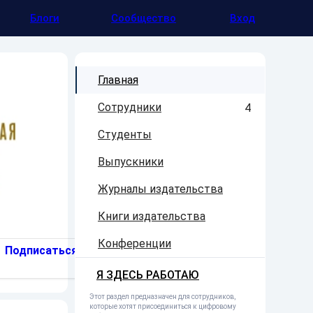
Блоги
Сообщество
Вход
Главная
Сотрудники
4
Студенты
Выпускники
Журналы издательства
Книги издательства
Конференции
Подписаться
Я ЗДЕСЬ РАБОТАЮ
Этот раздел предназначен для сотрудников,
которые хотят присоединиться к цифровому