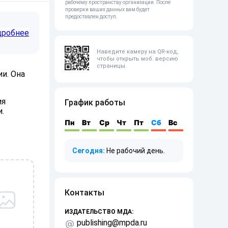
рабочему пространству организации. После
проверки ваших данных вам будет
предоставлен доступ.
дробнее
Наведите камеру на QR-код,
чтобы открыть моб. версию
страницы.
и. Она
ия
График работы
.
Пн
Вт
Ср
Чт
Пт
Сб
Вс
Сегодня:
Не рабочий день.
Контакты
ИЗДАТЕЛЬСТВО МДА:
publishing@mpda.ru