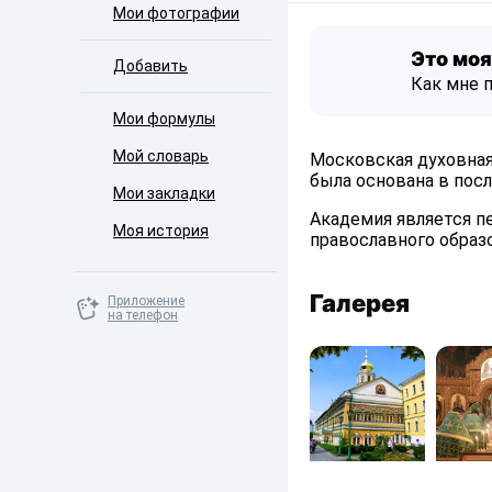
Мои фотографии
Это моя
Добавить
Как мне 
Мои формулы
Мой словарь
Московская духовная
была основана в посл
Мои закладки
Академия является п
Моя история
православного образ
Галерея
Приложение
на телефон