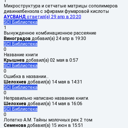
1
Микроструктура и сетчатые матрицы сополимеров
дивинилбензола с эфирами фумаровой кислоты
АУСВАНД
ответил(а)
29 апр в 20:20
SCI Библиотека
1
Вынужденное комбинационное рассеяние
Виноградов
добавил(а)
24 апр в 19:30
SCI Библиотека
0
Название книги
Крышнев
добавил(а)
02 мая в 0:57
SCI Библиотека
0
Ошибка в названии...
Шелохнев
добавил(а)
14 мая в 14:31
SCI Библиотека
0
Неправильно написано название книги.
Шелохнев
добавил(а)
14 мая в 16:06
SCI Библиотека
0
Лопатко А.М. Тайны молочных рек 2 том
Семенова
добавил(а)
15 июн в 15:51