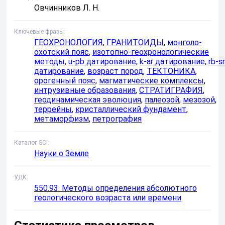
Овчинников Л. Н.
Ключевые фразы
ГЕОХРОНОЛОГИЯ
,
ГРАНИТОИДЫ
,
монголо-
охотский пояс
,
изотопно-геохронологические
методы
,
u-pb датирование
,
k-ar датирование
,
rb-sr
датирование
,
возраст пород
,
ТЕКТОНИКА
,
орогенный пояс
,
магматические комплексы
,
интрузивные образования
,
СТРАТИГРАФИЯ
,
геодинамическая эволюция
,
палеозой
,
мезозой
,
террейны
,
кристаллический фундамент
,
метаморфизм
,
петрография
Каталог SCI
Науки о Земле
УДК
550.93. Методы определения абсолютного
геологического возраста или времени