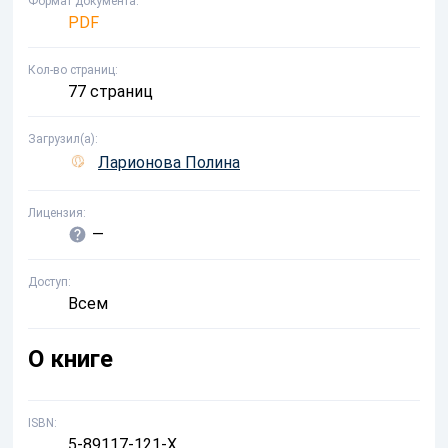
Формат документа
PDF
Кол-во страниц
77 страниц
Загрузил(а)
Ларионова Полина
Лицензия
—
Доступ
Всем
О книге
ISBN
5-89117-121-Х