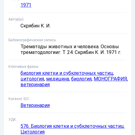
1971
Автор(ы)
Скрябин К. И.
Библиографическая запись
Трематоды животных и человека. Основы
трематодологииг. Т. 24. Скрябин К. И. 1971 г.
Ключевые фразы
биология клетки и субклеточных частиц
,
цитология
,
медицина
,
биология
,
МОНОГРАФИЯ
,
ветеринария
Каталог SCI
Ветеринария
УДК
576. Биология клетки и субклеточных частиц.
Цитология