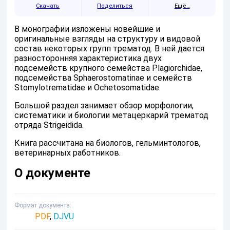
Скачать
Поделиться
Ещё…
В монографии изложены новейшие и
оригинальные взгляды на структуру и видовой
состав некоторых групп трематод. В ней дается
разносторонняя характеристика двух
подсемейств крупного семейства Plagiorchidae,
подсемейства Sphaerostomatinae и семейств
Stomylotrematidae и Ochetosomatidae.
Большой раздел занимает обзор морфологии,
систематики и биологии метацеркарий трематод
отряда Strigeidida.
Книга рассчитана на биологов, гельминтологов,
ветеринарных работников.
О документе
Формат документа
PDF
,
DJVU