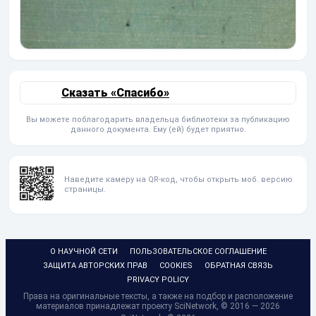
Сказать «Спасибо»
Вы можете поблагодарить владельца библиотеки за публикацию
данного документа. Ему (ей) будет приятно.
Наведите камеру на QR-код, чтобы открыть моб. версию
страницы.
О НАУЧНОЙ СЕТИ
ПОЛЬЗОВАТЕЛЬСКОЕ СОГЛАШЕНИЕ
ЗАЩИТА АВТОРСКИХ ПРАВ
COOKIES
ОБРАТНАЯ СВЯЗЬ
PRIVACY POLICY
Права на оригинальные тексты, а также на подбор и расположение
материалов принадлежат проекту SciNetwork, © 2016 — 2026