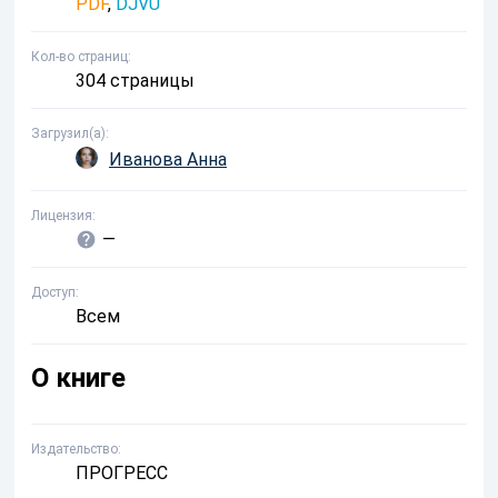
PDF
,
DJVU
Кол-во страниц
304 страницы
Загрузил(а)
Иванова Анна
Лицензия
—
Доступ
Всем
О книге
Издательство
ПРОГРЕСС