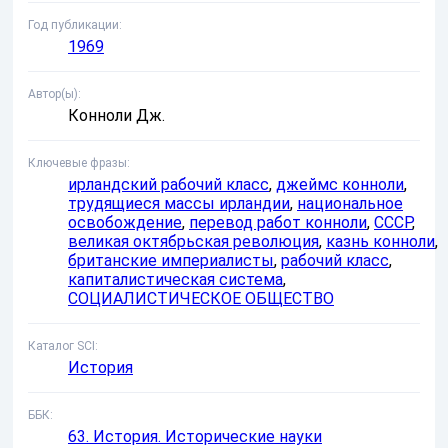
Год публикации
1969
Автор(ы)
Конноли Дж.
Ключевые фразы
ирландский рабочий класс
,
джеймс конноли
,
трудящиеся массы ирландии
,
национальное
освобождение
,
перевод работ конноли
,
СССР
,
великая октябрьская революция
,
казнь конноли
,
британские империалисты
,
рабочий класс
,
капиталистическая система
,
СОЦИАЛИСТИЧЕСКОЕ ОБЩЕСТВО
Каталог SCI
История
ББК
63. История. Исторические науки