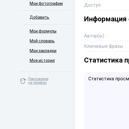
Мои фотографии
Доступ
Добавить
Информация 
Мои формулы
Автор(ы)
Мой словарь
Ключевые фразы
Мои закладки
Статистика 
Моя история
Статистика просмо
Приложение
на телефон