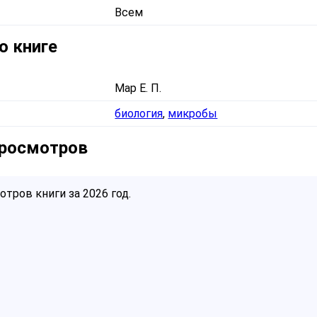
Всем
о книге
Мар Е. П.
биология
,
микробы
просмотров
тров книги за 2026 год.