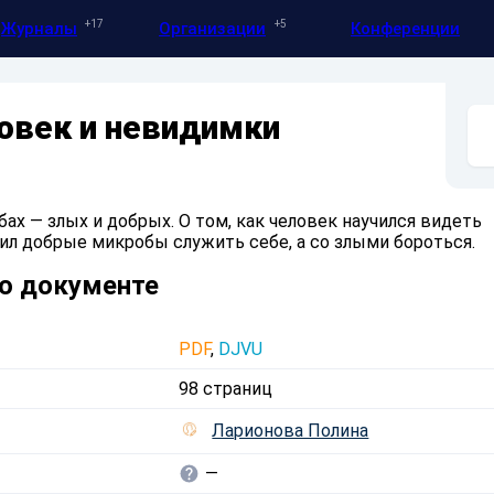
17
5
Журналы
Организации
Конференции
овек и невидимки
ах — злых и добрых. О том, как человек научился видеть
ил добрые микробы служить себе, а со злыми бороться.
о документе
PDF
,
DJVU
98 страниц
Ларионова Полина
—