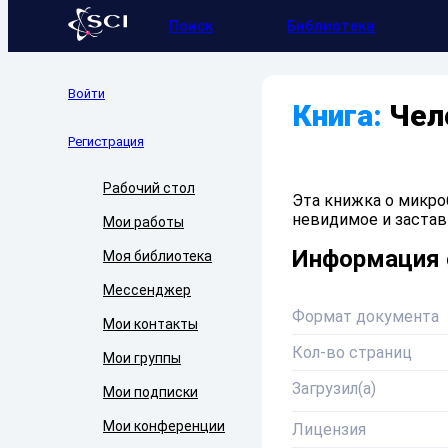
Поиск
Библиотека
Войти
Книга:
Чел
Регистрация
Рабочий стол
Эта книжка о микроб
невидимое и застав
Мои работы
Информация 
Моя библиотека
Мессенджер
Формат документа
Мои контакты
Кол-во страниц
Мои группы
Загрузил(а)
Мои подписки
Мои конференции
Лицензия