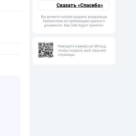
Сказать «Спасибо»
Вы можете поблагодарить владельца
библиотеки за публикацию данного
документа. Ему (ей) будет приятно.
Наведите камеру на QR-код,
чтобы открыть моб. версию
страницы.