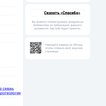
Сказать «Спасибо»
Вы можете поблагодарить владельца
библиотеки за публикацию данного
документа. Ему (ей) будет приятно.
Наведите камеру на QR-код,
чтобы открыть моб. версию
страницы.
з севан
,
дрогеология