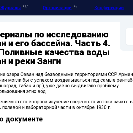
17
5
Журналы
Организации
Конференции
ериалы по исследованию
н и его бассейна. Часть 4.
 Поливные качества воды
н и реки Занги
ие озера Севан над безводными территориями ССР Армен
нии могли бы с успехом возделываться под самые рента
иноград, табак и пр.), уже давно выдвигало проблему
ользования этих вод.
нием этого вопроса изучение озера и его истока начато в
в полевой и лабораторной части в октябре 1930 г.
о документе