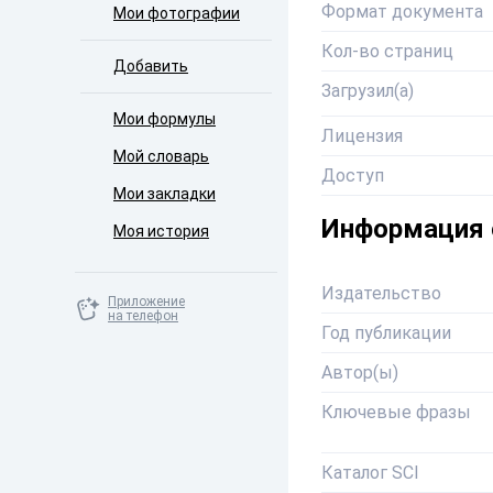
Формат документа
Мои фотографии
Кол-во страниц
Добавить
Загрузил(а)
Мои формулы
Лицензия
Мой словарь
Доступ
Мои закладки
Информация 
Моя история
Издательство
Приложение
на телефон
Год публикации
Автор(ы)
Ключевые фразы
Каталог SCI