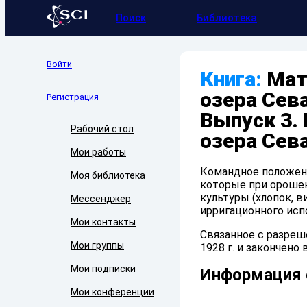
Поиск
Библиотека
Войти
Книга:
Мат
озера Сева
Регистрация
Выпуск 3.
Рабочий стол
озера Сева
Мои работы
Командное положен
Моя библиотека
которые при ороше
культуры (хлопок, в
Мессенджер
ирригационного исп
Мои контакты
Связанное с разреше
Мои группы
1928 г. и закончено 
Мои подписки
Информация 
Мои конференции