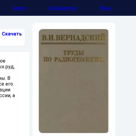
Блоги
Сообщество
Вход
Скачать
кое
х руд,
ны. В
се его
зации
сии, а