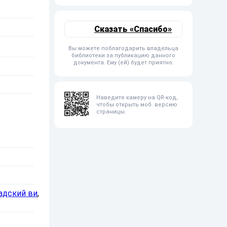
Сказать «Спасибо»
Вы можете поблагодарить владельца
библиотеки за публикацию данного
документа. Ему (ей) будет приятно.
Наведите камеру на QR-код,
чтобы открыть моб. версию
страницы.
адский ви
,