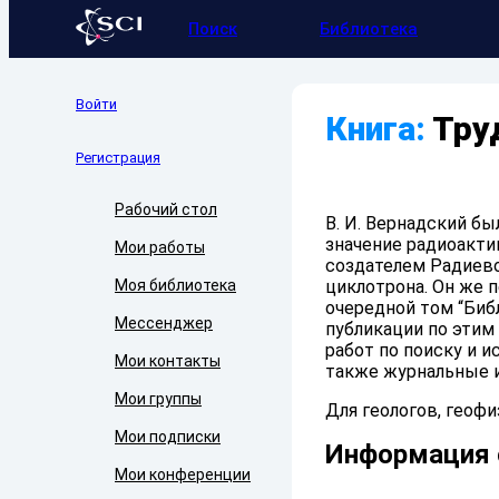
Поиск
Библиотека
Войти
Книга:
Труд
Регистрация
Рабочий стол
В. И. Вернадский б
значение радиоакти
Мои работы
создателем Радиево
Моя библиотека
циклотрона. Он же 
очередной том “Биб
Мессенджер
публикации по этим
работ по поиску и 
Мои контакты
также журнальные и
Мои группы
Для геологов, геофи
Мои подписки
Информация 
Мои конференции