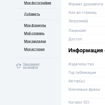
Мои фотографии
Формат документа
Кол-во страниц
Добавить
Загрузил(а)
Мои формулы
Лицензия
Мой словарь
Доступ
Мои закладки
Информация 
Моя история
Издательство
Приложение
на телефон
Год публикации
Автор(ы)
Ключевые фразы
Каталог SCI