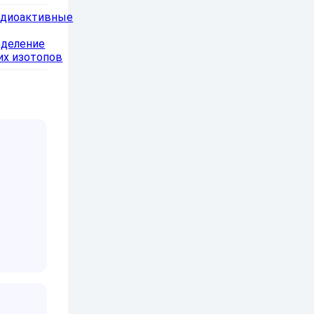
Радиоактивные
еделение
их изотопов