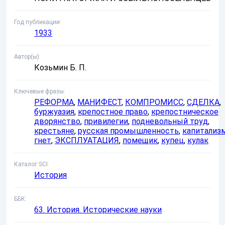
Год публикации
1933
Автор(ы)
Козьмин Б. П.
Ключевые фразы
РЕФОРМА
,
МАНИФЕСТ
,
КОМПРОМИСС
,
СДЕЛКА
,
буржуазия
,
крепостное право
,
крепостническое
дворянство
,
привилегии
,
подневольный труд
,
крестьяне
,
русская промышленность
,
капитализ
гнет
,
ЭКСПЛУАТАЦИЯ
,
помещик
,
купец
,
кулак
Каталог SCI
История
ББК
63. История. Исторические науки