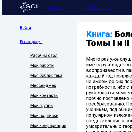
Поиск
Библиотека
Войти
Книга:
Боле
Томы I и II
Регистрация
Рабочий стол
Много раз уже слуш
иметь руководство,
Мои работы
воспроизвести в пам
Моя библиотека
каждый год появляе
не имеем до сих пор
Мессенджер
потребности, ибо с 
руководством моего
Мои контакты
прочно поставлено 
преобразованию. По
Мои группы
ученикам, под общи
популярном изложен
Мои подписки
представление о со
Мои конференции
умозрительных теор
строении и жизни пч