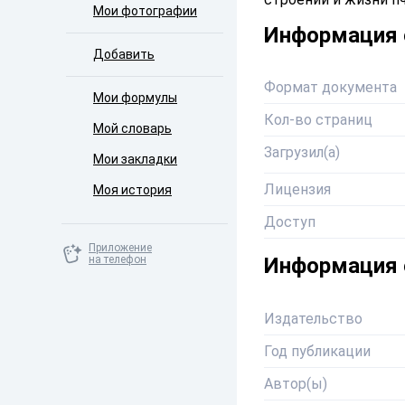
Мои фотографии
Информация 
Добавить
Формат документа
Мои формулы
Кол-во страниц
Мой словарь
Загрузил(а)
Мои закладки
Лицензия
Моя история
Доступ
Приложение
на телефон
Информация 
Издательство
Год публикации
Автор(ы)