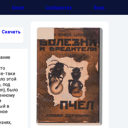
Блоги
Сообщество
Вход
Скачать
лание
что
се-таки
ло этой
, под
n), было
ренному
и
ый в
ьное
знях,