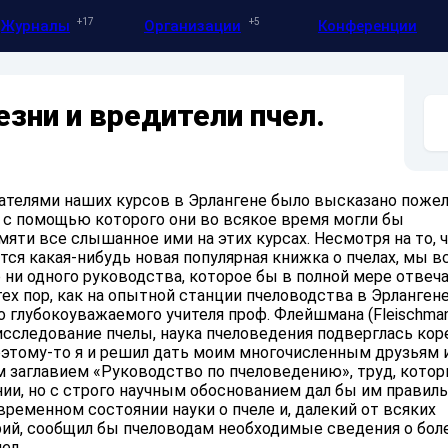
17
5
Журналы
Организации
Конференции
зни и вредители пчел.
ателями наших курсов в Эрлангене было высказано поже
 с помощью которого они во всякое время могли бы
яти все слышанное ими на этих курсах. Несмотря на то, 
тся какая-нибудь новая популярная книжка о пчелах, мы в
 ни одного руководства, которое бы в полной мере отвеча
тех пор, как на опытной станции пчеловодства в Эрлангене
 глубокоуважаемого учителя проф. Флейшмана (Fleischman
исследование пчелы, наука пчеловедения подверглась ко
этому-то я и решил дать моим многочисленным друзьям 
м заглавием «Руководство по пчеловедению», труд, котор
ии, но с строго научным обоснованием дал бы им правил
временном состоянии науки о пчеле и, далекий от всяких
ий, сообщил бы пчеловодам необходимые сведения о боле
ел.