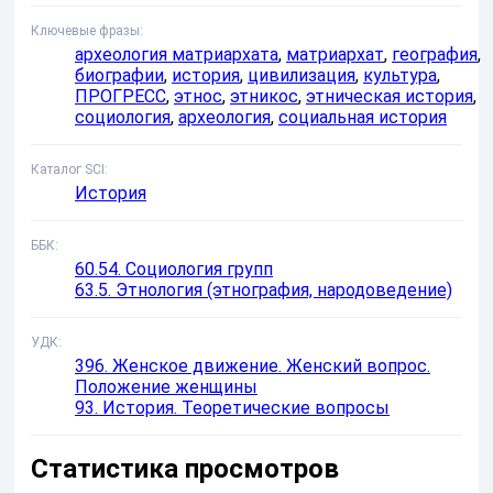
Ключевые фразы
археология матриархата
,
матриархат
,
география
,
биографии
,
история
,
цивилизация
,
культура
,
ПРОГРЕСС
,
этнос
,
этникос
,
этническая история
,
социология
,
археология
,
социальная история
Каталог SCI
История
ББК
60.54. Социология групп
63.5. Этнология (этнография, народоведение)
УДК
396. Женское движение. Женский вопрос.
Положение женщины
93. История. Теоретические вопросы
Статистика просмотров