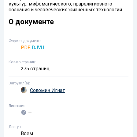
культур, мифомагического, прарелигиозного
сознания и человеческих жизненных технологий.
О документе
Формат документа
PDF
,
DJVU
Кол-во страниц
275 страниц
Загрузил(а)
Соломин Игнат
Лицензия
—
Доступ
Всем