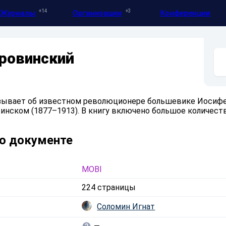
14
3
Журналы
Организации
Конференции
ровинский
азывает об известном революционере большевике Иосиф
нском (1877–1913). В книгу включено большое количест
о документе
MOBI
224 страницы
Соломин Игнат