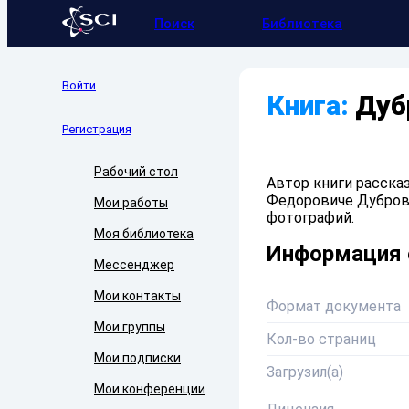
Поиск
Библиотека
Войти
Книга:
Дуб
Регистрация
Рабочий стол
Автор книги расск
Федоровиче Дуброви
Мои работы
фотографий.
Моя библиотека
Информация 
Мессенджер
Мои контакты
Формат документа
Мои группы
Кол-во страниц
Мои подписки
Загрузил(а)
Мои конференции