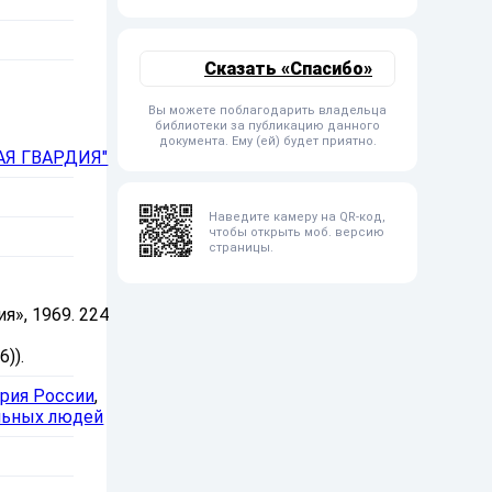
Сказать «Спасибо»
Вы можете поблагодарить владельца
библиотеки за публикацию данного
документа. Ему (ей) будет приятно.
Я ГВАРДИЯ"
Наведите камеру на QR-код,
чтобы открыть моб. версию
страницы.
», 1969. 224
)).
рия России
,
льных людей