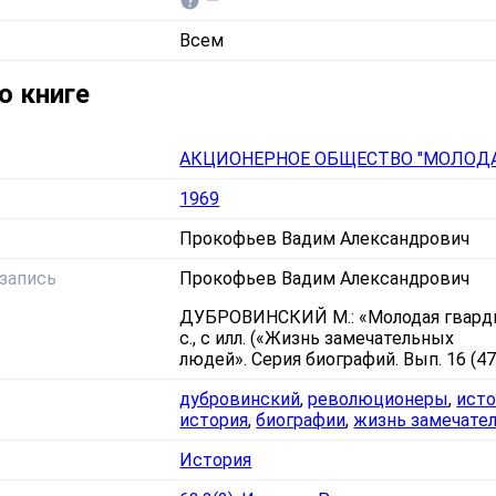
—
Всем
о книге
АКЦИОНЕРНОЕ ОБЩЕСТВО "МОЛОДА
1969
Прокофьев Вадим Александрович
запись
Прокофьев Вадим Александрович
ДУБРОВИНСКИЙ М.: «Молодая гвардия
с., с илл. («Жизнь замечательных
людей». Серия биографий. Вып. 16 (476
дубровинский
,
революционеры
,
исто
история
,
биографии
,
жизнь замечате
История