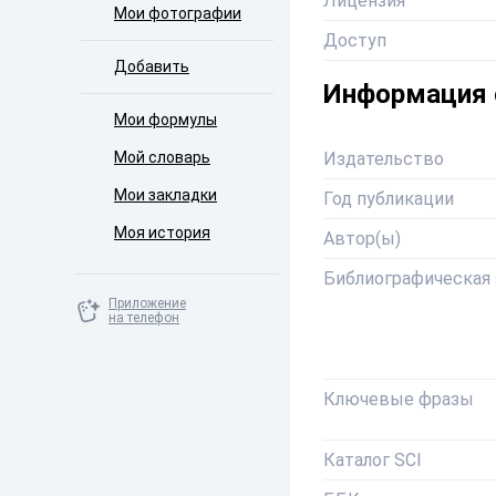
Лицензия
Мои фотографии
Доступ
Добавить
Информация 
Мои формулы
Издательство
Мой словарь
Мои закладки
Год публикации
Моя история
Автор(ы)
Библиографическая 
Приложение
на телефон
Ключевые фразы
Каталог SCI