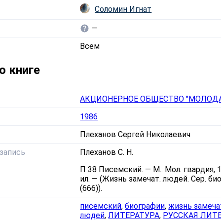
Соломин Игнат
—
Всем
о книге
АКЦИОНЕРНОЕ ОБЩЕСТВО "МОЛОДА
1986
Плеханов Сергей Николаевич
запись
Плеханов С. Н.
П 38 Писемский. — М.: Мол. гвардия, 19
ил. — (Жизнь замечат. людей. Сер. био
(666)).
писемский
,
биографии
,
жизнь замеч
людей
,
ЛИТЕРАТУРА
,
РУССКАЯ ЛИТ