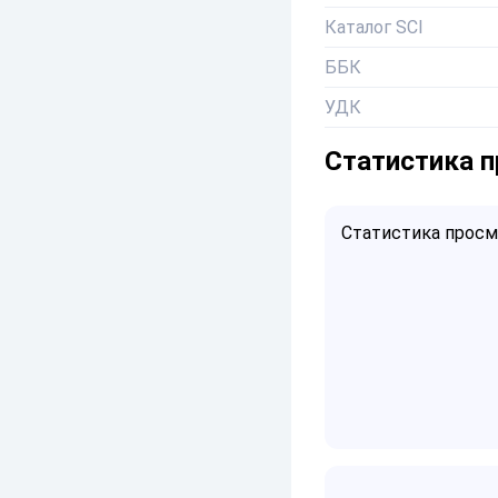
Каталог SCI
ББК
УДК
Статистика 
Статистика просмо