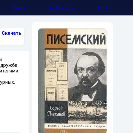
Блоги
Сообщество
Вход
Скачать
й
я дружба
ителями
урных,