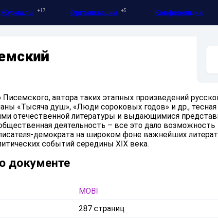
17
5
Журналы
Организации
Конференции
емский
 Писемского, автора таких этапных произведений русско
маны «Тысяча душ», «Люди сороковых годов» и др., тесна
ями отечественной литературы и выдающимися представ
 общественная деятельность – все это дало возможность
писателя-демократа на широком фоне важнейших литерат
итических событий середины XIX века.
о документе
MOBI
287 страниц