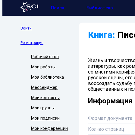
Поиск
Библиотека
Войти
Книга:
Пис
Регистрация
Рабочий стол
Жизнь и творчество
литературы, как ро
Мои работы
со многими корифе
Моя библиотека
русской сцены, его
воссоздать судьбу 
Мессенджер
общественных и пол
Мои контакты
Информация 
Мои группы
Формат документа
Мои подписки
Мои конференции
Кол-во страниц