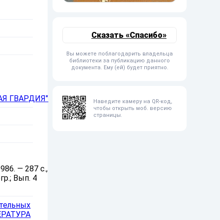
Сказать «Спасибо»
Вы можете поблагодарить владельца
библиотеки за публикацию данного
документа. Ему (ей) будет приятно.
Я ГВАРДИЯ"
Наведите камеру на QR-код,
чтобы открыть моб. версию
страницы.
86. — 287 с.,
гр.; Вып. 4
ательных
ЕРАТУРА