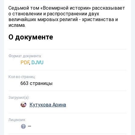
Седьмой том «Всемирной истории» рассказывает
о становлении и распространении двух
величайших мировых религий - христианства и
ислама.
О документе
Формат документа
PDF
,
DJVU
Кол-во страниц
663 страницы
Загрузил(а)
Кутукова Арина
Лицензия
—