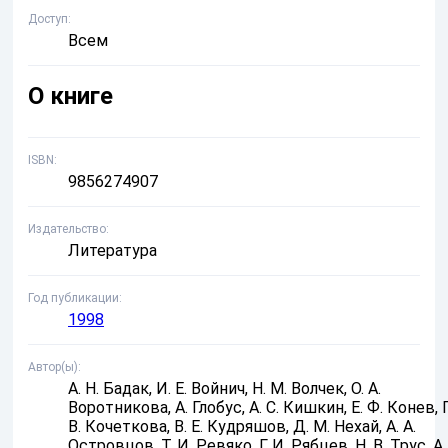
Доступ
Всем
О книге
ISBN
9856274907
Издательство
Литература
Год публикации
1998
Автор(ы)
А. Н. Бадак, И. Е. Войнич, Н. М. Волчек, О. А.
Воротникова, А. Глобус, А. С. Кишкин, Е. Ф. Конев, 
В. Кочеткова, В. Е. Кудряшов, Д. М. Нехай, А. А.
Островцов, Т. И. Ревяко, Г. И. Рябцев, Н. В. Трус, А.