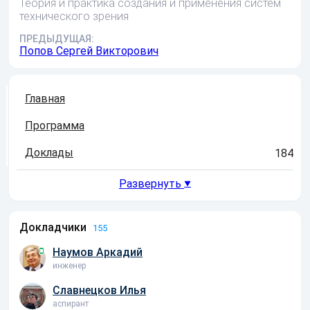
Теория и практика создания и применения систем
технического зрения
ПРЕДЫДУЩАЯ:
Попов Сергей Викторович
Главная
Программа
Доклады
184
Развернуть
▼
Докладчики
155
Наумов Аркадий
инженер
Славнецков Илья
аспирант