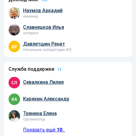
Наумов Аркадий
инженер
Славнецков Илья
аспирант
Давлетшин Ренат
Начальник лаборатории №2
Служба поддержки
13
Севалкина Лилия
Карякин Александр
Тренина Елена
Организатор
Показать ещё
10
...