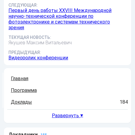
СЛЕДУЮЩАЯ:
Первый день работы XXVIII Международной
научно-технической конференции по
фотоэлектронике и системам технического
зрения
ТЕКУЩАЯ НОВОСТЬ:
Якушев Максим Витальевич
ПРЕДЫДУЩАЯ:
Видеоролик конференции
Главная
Программа
Доклады
184
Развернуть
▼
Докладчики
155