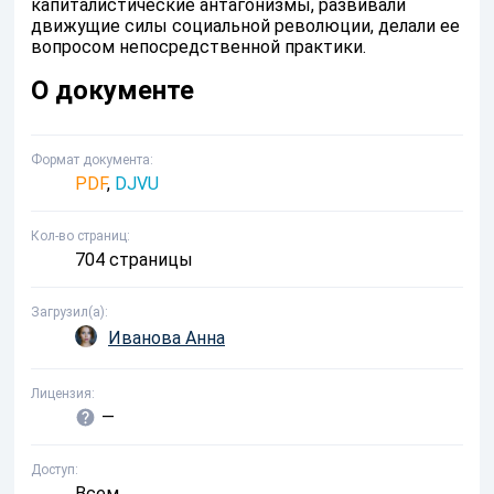
капиталистические антагонизмы, развивали
движущие силы социальной революции, делали ее
вопросом непосредственной практики.
О документе
Формат документа
PDF
,
DJVU
Кол-во страниц
704 страницы
Загрузил(а)
Иванова Анна
Лицензия
—
Доступ
Всем