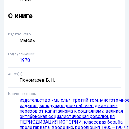
О книге
Издательство
Мысль
Год публикации
1978
Автор(ы)
Пономарев Б. Н.
Ключевые фразы
издательство «мысль»
,
третий том
,
многотомно
издание
,
международное рабочее движение
,
переход от капитализма к социализму
,
великая
октябрьская социалистическая революция
,
ПЕРИОДИЗАЦИЯ ИСТОРИИ
,
классовая борьба
пролетариата
,
введение
,
революция 1905—1907 г