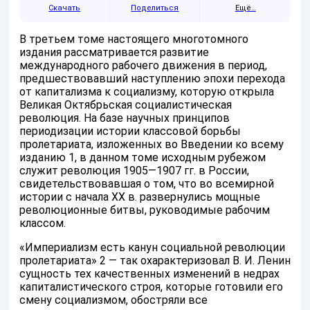
Скачать
Поделиться
Ещё…
В третьем томе настоящего многотомного
издания рассматривается развитие
международного рабочего движения в период,
предшествовавший наступлению эпохи перехода
от капитализма к социализму, которую открыла
Великая Октябрьская социалистическая
революция. На базе научных принципов
периодизации истории классовой борьбы
пролетариата, изложенных во Введении ко всему
изданию 1, в данном томе исходным рубежом
служит революция 1905—1907 гг. в России,
свидетельствовавшая о том, что во всемирной
истории с начала XX в. развернулись мощные
революционные битвы, руководимые рабочим
классом.
«Империализм есть канун социальной революции
пролетариата» 2 — так охарактеризовал В. И. Ленин
сущность тех качественных изменений в недрах
капиталистического строя, которые готовили его
смену социализмом, обостряли все