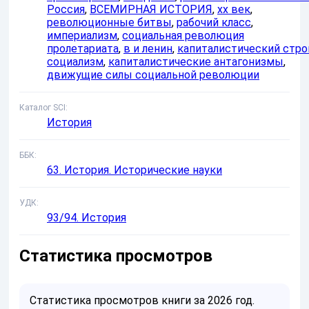
Россия
,
ВСЕМИРНАЯ ИСТОРИЯ
,
xx век
,
революционные битвы
,
рабочий класс
,
империализм
,
социальная революция
пролетариата
,
в и ленин
,
капиталистический стро
социализм
,
капиталистические антагонизмы
,
движущие силы социальной революции
Каталог SCI
История
ББК
63. История. Исторические науки
УДК
93/94. История
Статистика просмотров
Статистика просмотров книги за 2026 год.