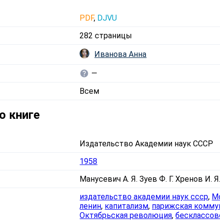
PDF
,
DJVU
282 страницы
Иванова Анна
—
Всем
о книге
Издательство Академии наук СССР
1958
Манусевич А. Я. Зуев Ф. Г. Хренов И. Я
издательство академии наук ссср
,
М
ленин
,
капитализм
,
парижская комму
Октябрьская революция
,
бесклассов