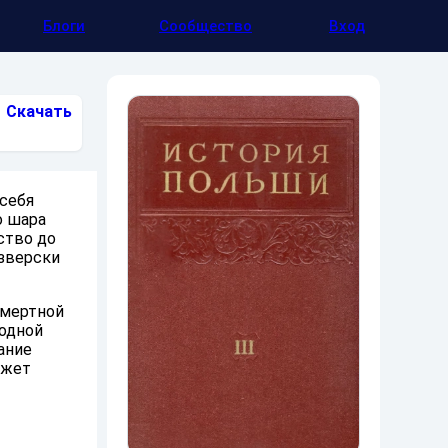
Блоги
Сообщество
Вход
Скачать
 себя
о шара
ство до
 зверски
смертной
 одной
ание
ожет