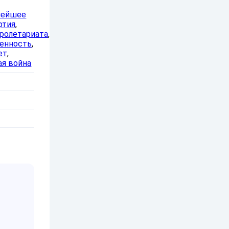
нейшее
ртия
,
пролетариата
,
венность
,
ет
,
ая война