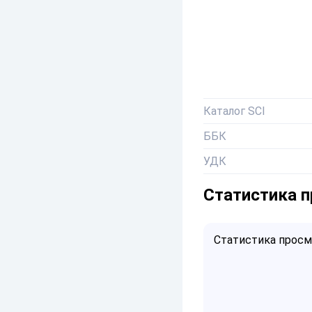
Каталог SCI
ББК
УДК
Статистика 
Статистика просмо