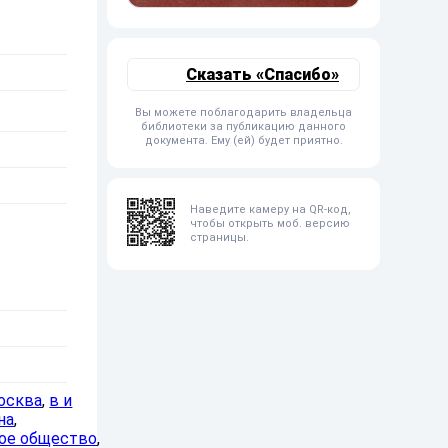
Сказать «Спасибо»
Вы можете поблагодарить владельца
библиотеки за публикацию данного
документа. Ему (ей) будет приятно.
Наведите камеру на QR-код,
чтобы открыть моб. версию
страницы.
.
осква
,
в и
на
,
ое общество
,