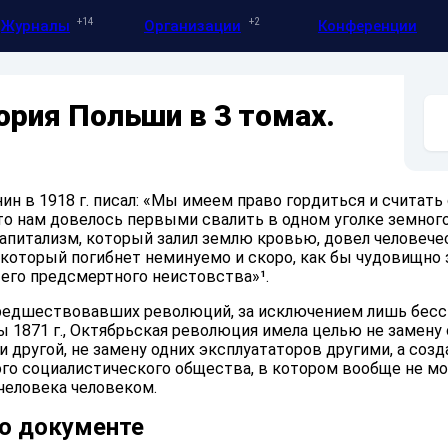
14
2
Журналы
Организации
Конференции
рия Польши в 3 томах.
н в 1918 г. писал: «Мы имеем право гордиться и считать
то нам довелось первыми свалить в одном уголке земног
 капитализм, который залил землю кровью, довел человече
и который погибнет неминуемо и скоро, как бы чудовищно
 его предсмертного неистовства»¹.
 предшествовавших революций, за исключением лишь бес
1871 г., Октябрьская революция имела целью не замену
 другой, не замену одних эксплуататоров другими, а созд
ого социалистического общества, в котором вообще не м
человека человеком.
о документе