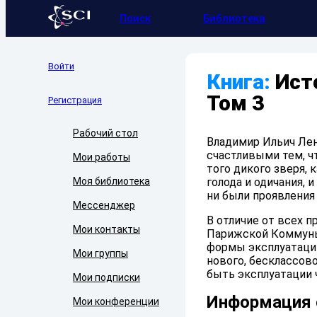
Поиск
Библиотека
Войти
Книга:
Исто
Том 3
Регистрация
Рабочий стол
Владимир Ильич Лени
счастливыми тем, ч
Мои работы
того дикого зверя,
Моя библиотека
голода и одичания, 
ни были проявления
Мессенджер
В отличие от всех
Мои контакты
Парижской Коммуны 
формы эксплуатации
Мои группы
нового, бесклассов
быть эксплуатации 
Мои подписки
Информация 
Мои конференции