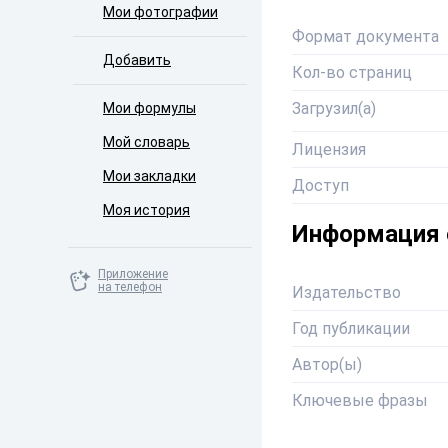
Мои фотографии
Формат документа
Добавить
Кол-во страниц
Загрузил(а)
Мои формулы
Мой словарь
Лицензия
Мои закладки
Доступ
Моя история
Информация 
Приложение
на телефон
Издательство
Год публикации
Автор(ы)
Ключевые фразы