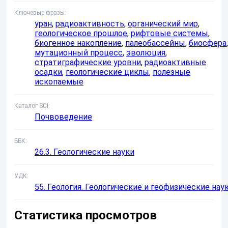
Ключевые фразы
уран
,
радиоактивность
,
органический мир
,
геологическое прошлое
,
рифтовые системы
,
биогенное накопление
,
палеобассейны
,
биосфера
,
мутационный процесс
,
эволюция
,
стратиграфические уровни
,
радиоактивные
осадки
,
геологические циклы
,
полезные
ископаемые
Каталог SCI
Почвоведение
ББК
26.3. Геологические науки
УДК
55. Геология. Геологические и геофизические нау
Статистика просмотров