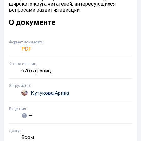
широкого круга читателей, интересующихся
вопросами развития авиации.
О документе
Формат документа
PDF
Кол-во страниц
676 страниц
Загрузил(а)
Кутукова Арина
Лицензия
—
Доступ
Всем