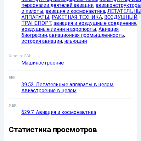
персоналии деятелей авиации
,
авиаконструктор
и пилоты
,
авиация и космонавтика
,
ЛЕТАТЕЛЬН
АППАРАТЫ
,
РАКЕТНАЯ ТЕХНИКА
,
ВОЗДУШНЫЙ
ТРАНСПОРТ
,
авиация и воздушные соединения
,
воздушные линии и аэропорты
,
Авиация
,
биографии
,
авиационная промышленность
,
история авиации
,
ильюшин
Каталог SCI
Машиностроение
ББК
39.52. Летательные аппараты в целом.
Авиастроение в целом
УДК
629.7. Авиация и космонавтика
Статистика просмотров