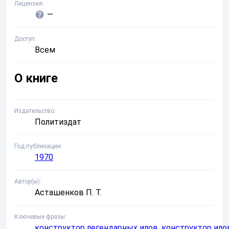
Лицензия
—
Доступ
Всем
О книге
Издательство
Политиздат
Год публикации
1970
Автор(ы)
Асташенков П. Т.
Ключевые фразы
конструктор легендарных илов
,
конструктор ило