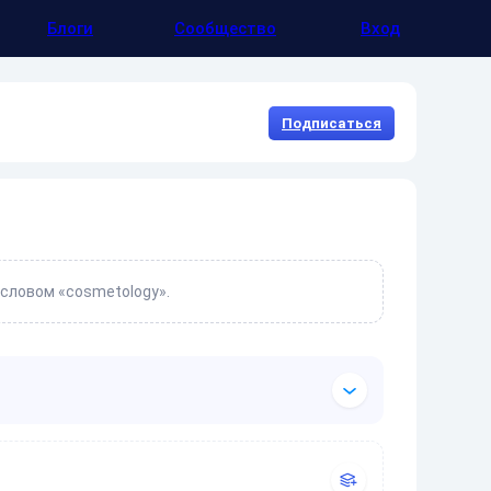
Блоги
Сообщество
Вход
Подписаться
 словом «cosmetology».