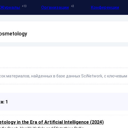
13
3
Журналы
Организации
Конференции
osmetology
ок материалов, найденных в базе данных SciNetwork, с ключевым
а: 1
ology in the Era of Artificial Intelligence (2024)