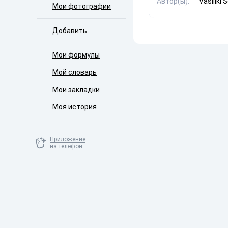
Автор(ы):
Vasiliki 
Мои фотографии
Добавить
Мои формулы
Мой словарь
Мои закладки
Моя история
Приложение
на телефон