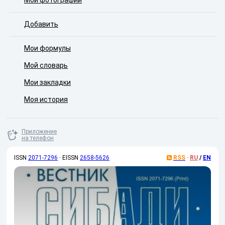
Мои фотографии
Добавить
Мои формулы
Мой словарь
Мои закладки
Моя история
Приложение
на телефон
ISSN
2071-7296
·
EISSN
2658-5626
RSS
·
RU
/
EN