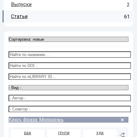
Выпуски
2
Статьи
61
Ключ. фраза: Молодежь
ББК
ГРНТИ
УДК